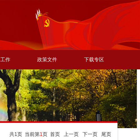
师工作
政策文件
下载专区
共1页 当前第
1
页
首页
上一页
下一页
尾页