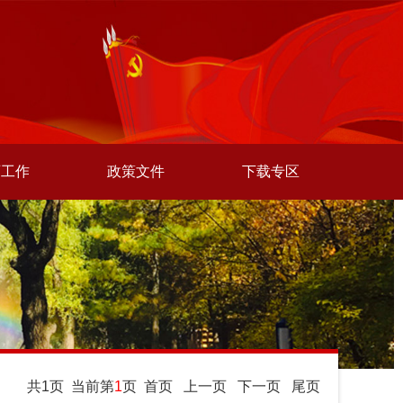
师工作
政策文件
下载专区
共1页 当前第
1
页
首页
上一页
下一页
尾页