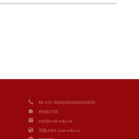
86-431-85582604/85582603
85582755
zzb@cust.edu.cn
旧版zzb1.cust.edu.cn