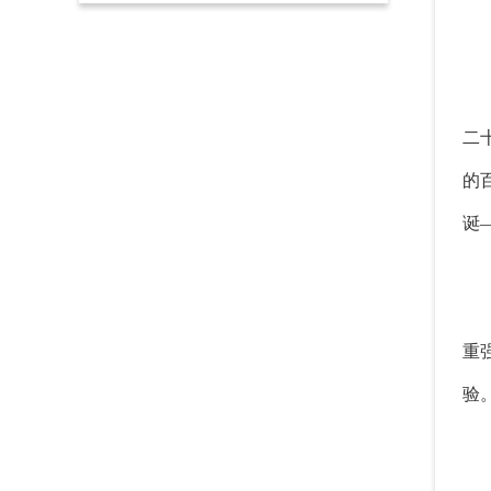
二
的
诞
重
验