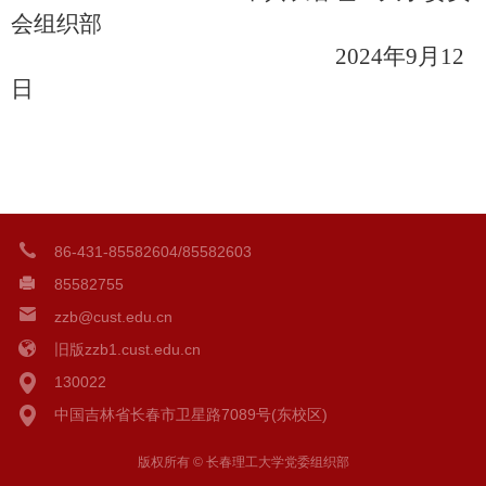
会组织部
20
24
年
9
月
12
日
86-431-85582604/85582603
85582755
zzb@cust.edu.cn
旧版zzb1.cust.edu.cn
130022
中国吉林省长春市卫星路7089号(东校区)
版权所有 © 长春理工大学党委组织部