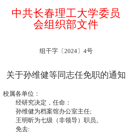
中共长春理工大学委员
会组织部文件
组干字〔
202
4
〕
4
号
关于
孙维健
等
同志
任免职的通知
校属各单位：
经研究决定，任命：
孙维健
为
档案馆
办公室
主任;
王明昕为七级（非领导）职员。
免去
: