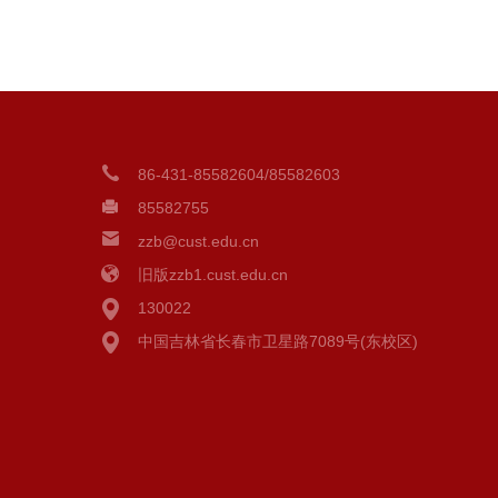
86-431-85582604/85582603
85582755
zzb@cust.edu.cn
旧版zzb1.cust.edu.cn
130022
中国吉林省长春市卫星路7089号(东校区)