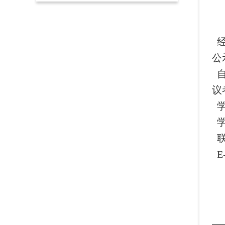
经
公
自
议
学
学
联
E-
中